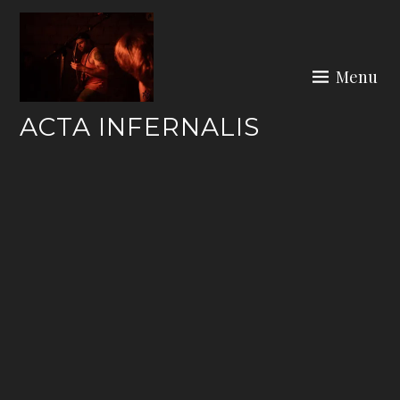
Skip
to
content
Menu
ACTA INFERNALIS