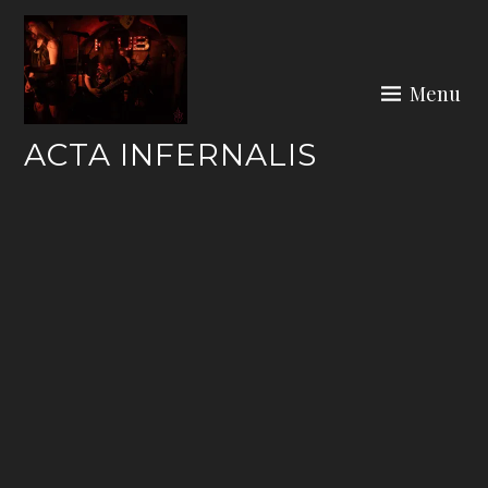
Skip
to
content
Menu
ACTA INFERNALIS