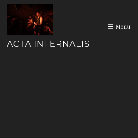
Skip
to
content
Menu
ACTA INFERNALIS