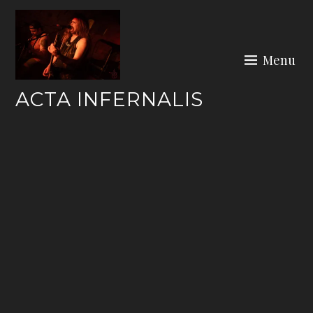
Skip
to
content
Menu
ACTA INFERNALIS