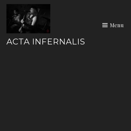
Skip
to
content
Menu
ACTA INFERNALIS