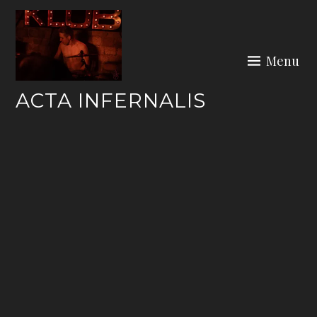
Skip
to
content
Menu
ACTA INFERNALIS