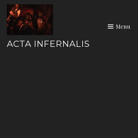
Skip
to
content
Menu
ACTA INFERNALIS