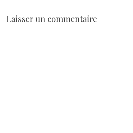
de
l’article
Laisser un commentaire