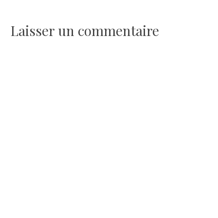
de
l’article
Laisser un commentaire