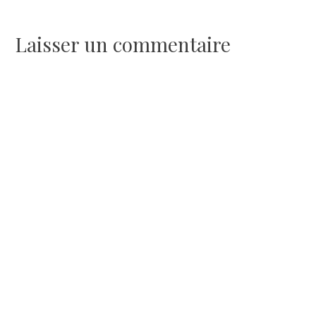
de
l’article
Laisser un commentaire