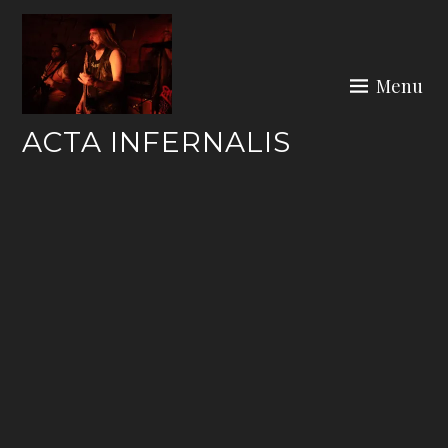
Skip
to
content
Menu
ACTA INFERNALIS