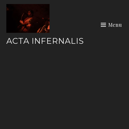
Skip
to
content
Menu
ACTA INFERNALIS