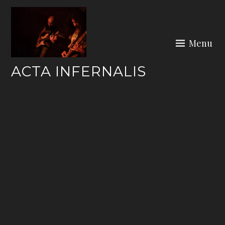
Skip
to
content
Menu
ACTA INFERNALIS