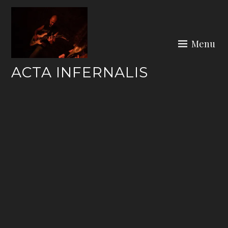
Skip
to
content
Menu
ACTA INFERNALIS