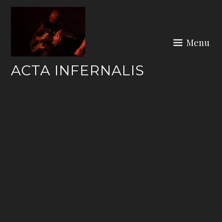
Skip
to
content
Menu
ACTA INFERNALIS