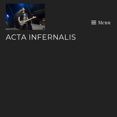
Skip
to
content
Menu
ACTA INFERNALIS