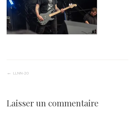
Navigation
LLNN-20
de
Laisser un commentaire
l’article