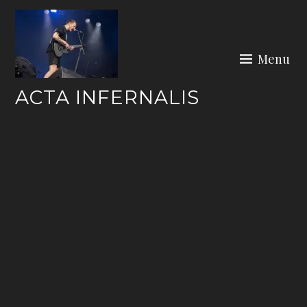
Skip
to
content
Menu
ACTA INFERNALIS