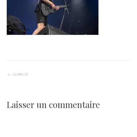
Navigation
LLNN-21
de
Laisser un commentaire
l’article