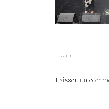
Navigation
LLNN-8
de
Laisser un comm
l’article