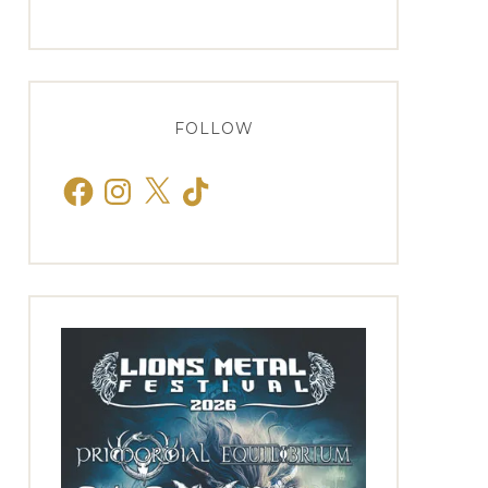
FOLLOW
Facebook
Instagram
X
TikTok