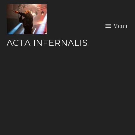
Skip
to
content
Menu
ACTA INFERNALIS