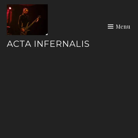
Skip
to
content
Menu
ACTA INFERNALIS