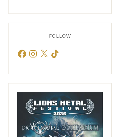
FOLLOW
Facebook
Instagram
X
TikTok