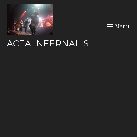
Skip
to
content
Menu
ACTA INFERNALIS