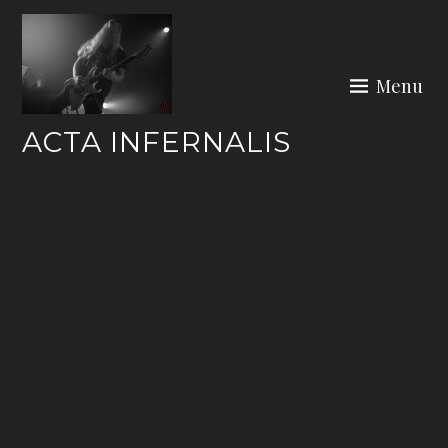
Skip
to
content
Menu
ACTA INFERNALIS