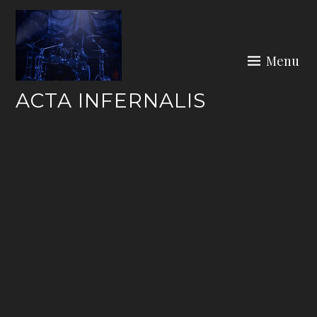
Skip
to
content
Menu
ACTA INFERNALIS