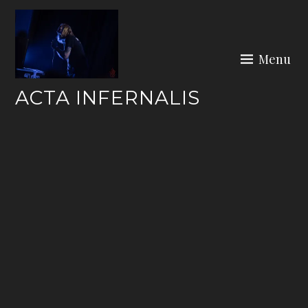
Skip
to
content
Menu
ACTA INFERNALIS