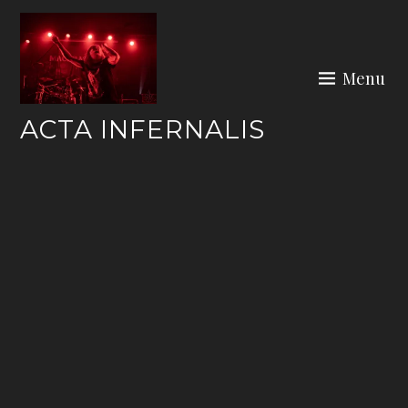
Skip
to
content
Menu
ACTA INFERNALIS