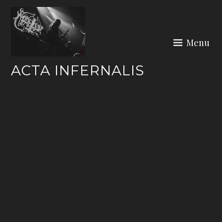
Skip
to
content
Menu
ACTA INFERNALIS