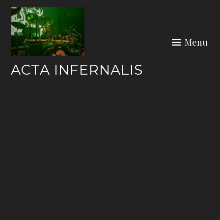
Skip
to
content
Menu
ACTA INFERNALIS