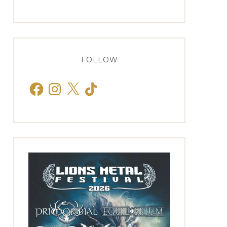
FOLLOW
Facebook
Instagram
X
TikTok