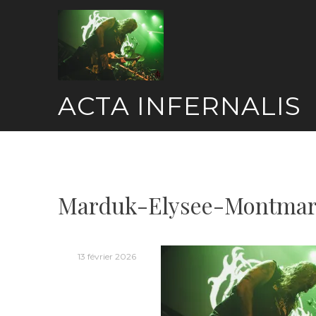
Skip
to
content
ACTA INFERNALIS
Marduk-Elysee-Montmar
13 février 2026