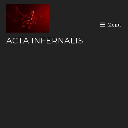
Skip
to
content
Menu
ACTA INFERNALIS