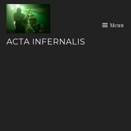
Skip
to
content
Menu
ACTA INFERNALIS