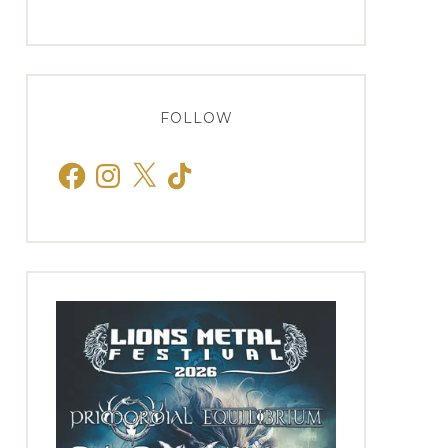
FOLLOW
Facebook
Instagram
X
TikTok