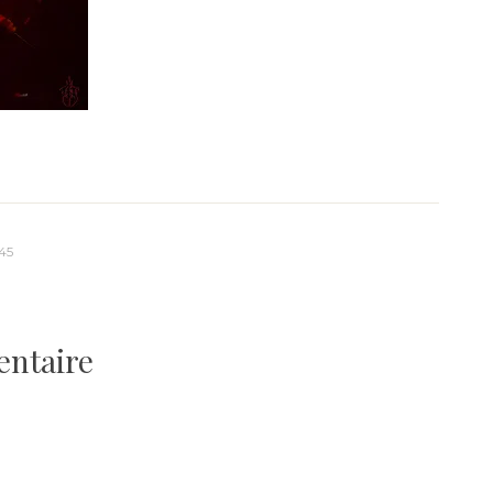
45
entaire