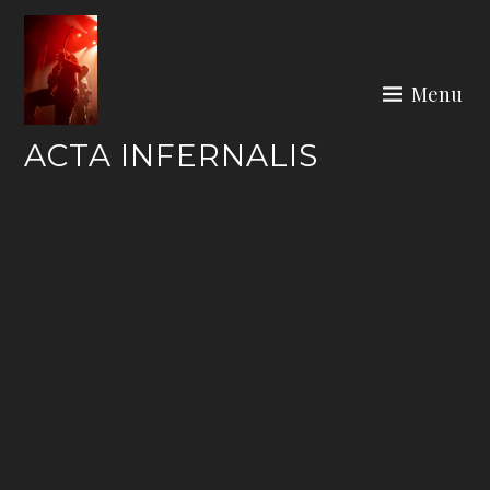
Skip
to
content
Menu
ACTA INFERNALIS