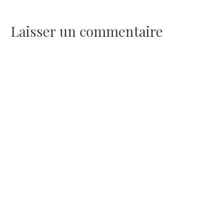
de
l’article
Laisser un commentaire