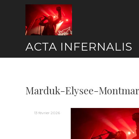
Skip
to
content
ACTA INFERNALIS
Marduk-Elysee-Montmar
13 février 2026