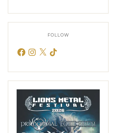
FOLLOW
Facebook
Instagram
X
TikTok