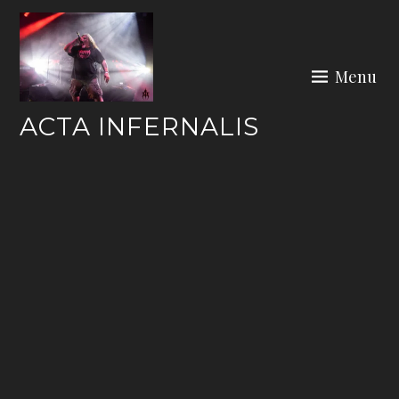
Skip
to
content
Menu
ACTA INFERNALIS