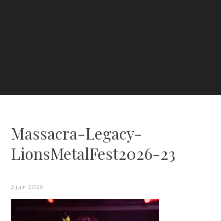
Massacra-Legacy-
LionsMetalFest2026-23
2 juin 2026