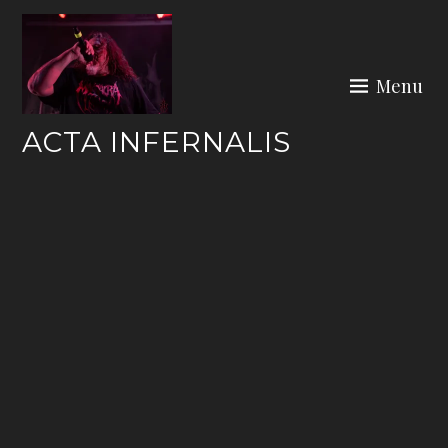
Skip
to
content
Menu
ACTA INFERNALIS