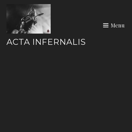
Skip
to
content
Menu
ACTA INFERNALIS