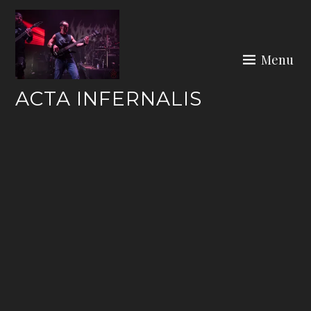
Skip
to
content
Menu
ACTA INFERNALIS