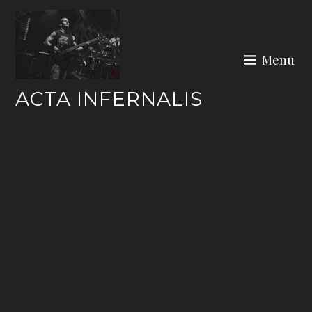
Skip
to
content
Menu
ACTA INFERNALIS