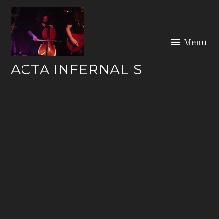
Skip
to
content
Menu
ACTA INFERNALIS