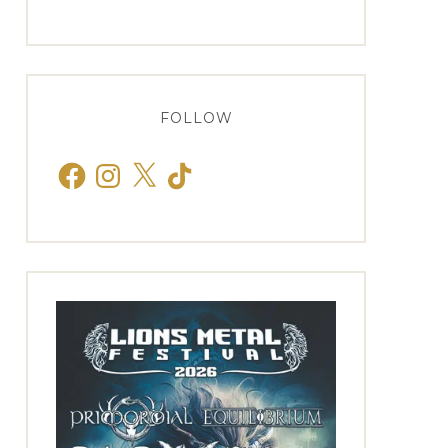
FOLLOW
Facebook
Instagram
X
TikTok