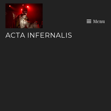
Skip
to
content
Menu
ACTA INFERNALIS