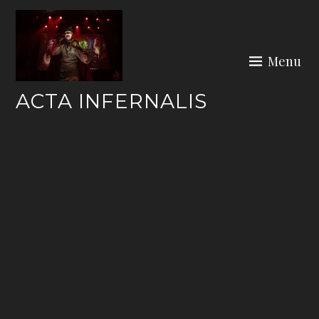
Skip
to
content
Menu
ACTA INFERNALIS