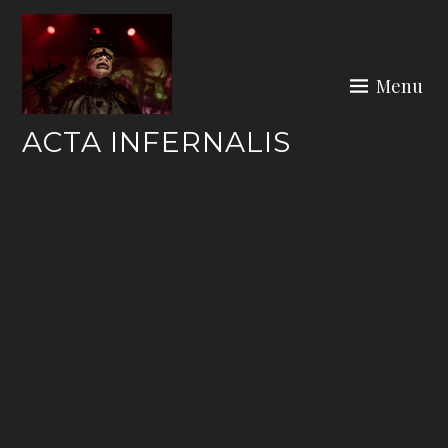
Skip
to
content
Menu
ACTA INFERNALIS