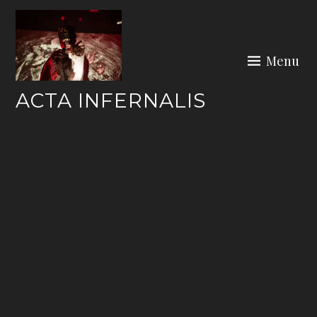
Skip
to
content
Menu
ACTA INFERNALIS