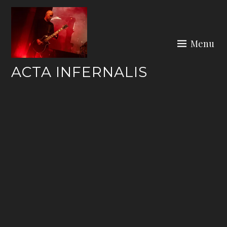
Skip
to
content
Menu
ACTA INFERNALIS