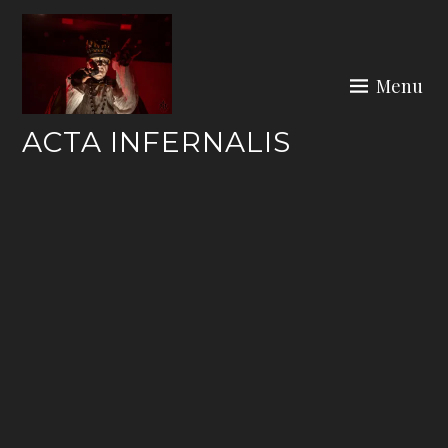
Skip
to
content
Menu
ACTA INFERNALIS