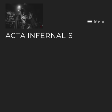
Skip
to
content
Menu
ACTA INFERNALIS