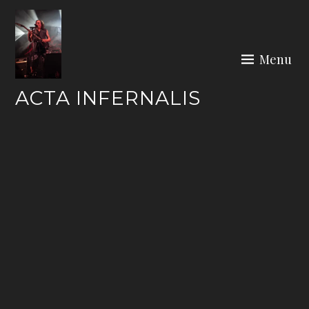
Skip
to
content
Menu
ACTA INFERNALIS