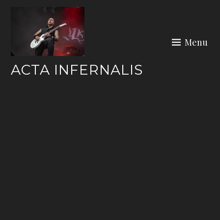
Skip
to
content
Menu
ACTA INFERNALIS